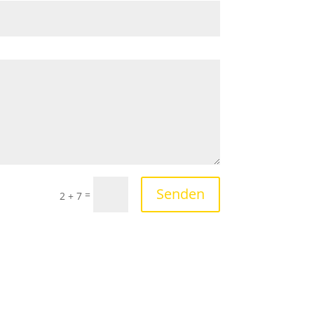
Senden
=
2 + 7