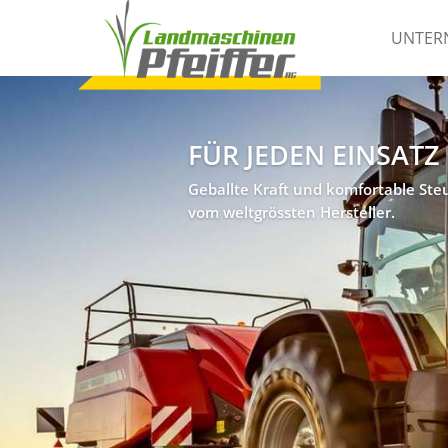
UNTER
FÜR JEDEN EINSATZ
Geballte Kraft und komfortable St
vom weltgrössten Hersteller.